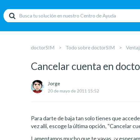
doctorSIM
Todo sobre doctorSIM
Ventaj
Cancelar cuenta en doct
Jorge
20 de mayo de 2011 15:52
Para darte de baja tan solo tienes que accede
vez allí, escoge la última opción, "Cancelar cu
Lamentamos mucho que te vayas,
¡
y esperam